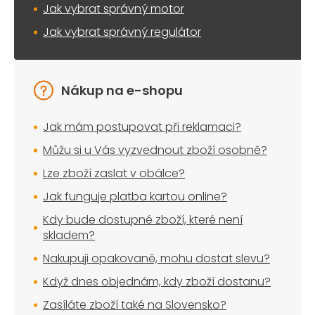
Jak vybrat správný motor
Jak vybrat správný regulátor
Nákup na e-shopu
Jak mám postupovat při reklamaci?
Můžu si u Vás vyzvednout zboží osobně?
Lze zboží zaslat v obálce?
Jak funguje platba kartou online?
Kdy bude dostupné zboží, které není
skladem?
Nakupuji opakovaně, mohu dostat slevu?
Když dnes objednám, kdy zboží dostanu?
Zasíláte zboží také na Slovensko?