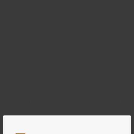
Najděte správný díl bez
zbytečného hledání
Přesně podle parametrů vašeho modelu