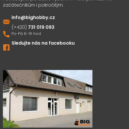
info
@
bighobby.cz
731 019 093
Sledujte nás na facebooku
Výdejna zboží