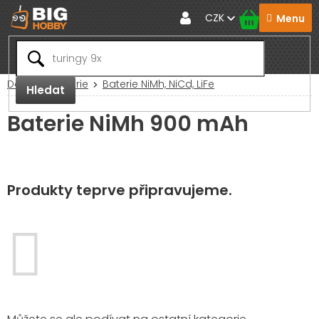
Přejít
CZK
na
obsah
Domů
Baterie
Baterie NiMh, NiCd, LiFe
Hledat
Baterie NiMh 900 mAh
Produkty teprve připravujeme.