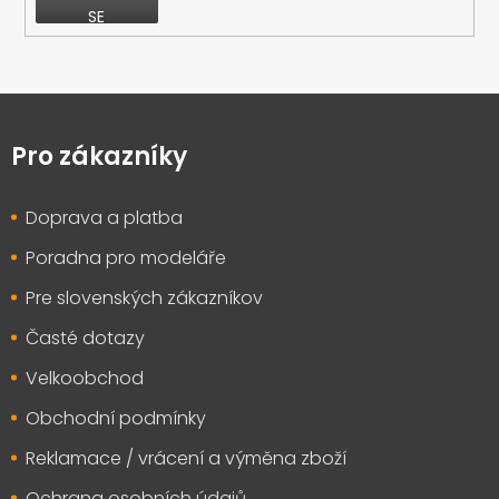
SE
Z
á
p
Pro zákazníky
a
t
Doprava a platba
í
Poradna pro modeláře
Pre slovenských zákazníkov
Časté dotazy
Velkoobchod
Obchodní podmínky
Reklamace / vrácení a výměna zboží
Ochrana osobních údajů