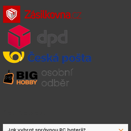
Časté dotazy
Jak vybrat správnou RC baterii?