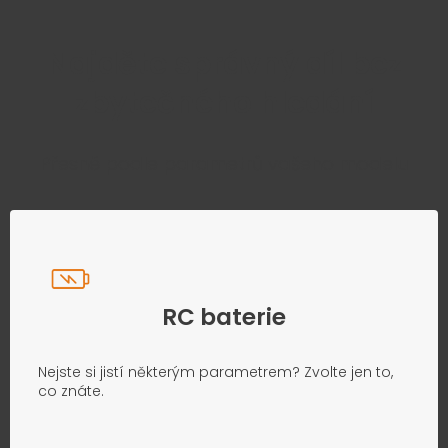
Najděte správný díl bez
zbytečného hledání
Přesně podle parametrů vašeho modelu
RC baterie
Nejste si jistí některým parametrem? Zvolte jen to,
co znáte.