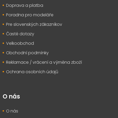
t
Doprava a platba
í
Poradna pro modeláře
Pre slovenských zákazníkov
Časté dotazy
Velkoobchod
Obchodní podmínky
Reklamace / vrácení a výměna zboží
Ochrana osobních údajů
O nás
O nás