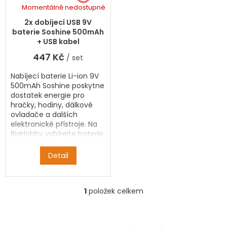
k
d
Momentálně nedostupné
t
Průměrné
u
hodnocení
ů
k
2x dobíjecí USB 9V
produktu
t
baterie Soshine 500mAh
je
ů
+ USB kabel
5,0
447 Kč
/ set
z
5
Nabíjecí baterie Li-ion 9V
hvězdiček.
500mAh Soshine poskytne
dostatek energie pro
hračky, hodiny, dálkové
ovladače a dalších
elektronické přístroje. Na
BigHobby vybírejte baterie
s dopravou zdarma od 2
500 Kč.
Detail
1
položek celkem
O
v
l
á