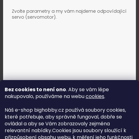
Zvolte parametry a my vám najdeme odpovídající
servo (servomotor).
Bez cookies to není ono
. Aby se vám lépe
nakupovalo, používáme na webu
cookies
.
Jak vybrat správné servo?
Náš e-shop bighobby.cz používá soubory cookies,
které potřebuje, aby správně fungoval, dobře se
Najít správné servo
ovládal a aby se Vám zobrazovaly zejména
relevantní nabídky.Cookies jsou soubory sloužící k
přizpůsobení obsahu webu, k měření jeho funkčnosti