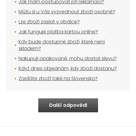
Jak mám postupovat při reklamaci?
Můžu si u Vás vyzvednout zboží osobně?
Lze zboží zaslat v obálce?
Jak funguje platba kartou online?
Kdy bude dostupné zboží, které není
skladem?
Nakupuji opakovaně, mohu dostat slevu?
Když dnes objednám, kdy zboží dostanu?
Zasíláte zboží také na Slovensko?
Další odpovědi