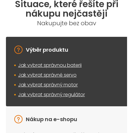
Situace, které řešíte při
d
a
nákupu nejčastěji
c
í
Nakupujte bez obav
p
r
v
k
y
Výběr produktu
v
ý
Jak vybrat správnou baterii
p
i
Jak vybrat správné servo
s
u
Jak vybrat správný motor
Jak vybrat správný regulátor
Nákup na e-shopu