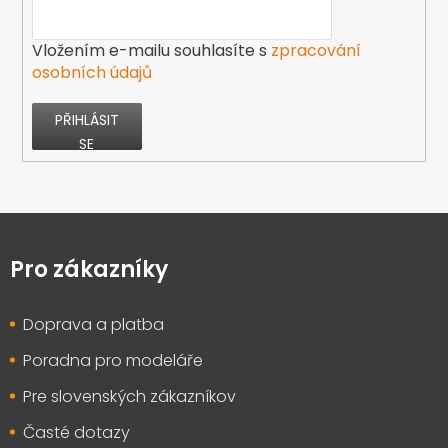
Vložením e-mailu souhlasíte s
zpracování
osobních údajů
PŘIHLÁSIT
SE
Z
á
p
Pro zákazníky
a
t
Doprava a platba
í
Poradna pro modeláře
Pre slovenských zákazníkov
Časté dotazy