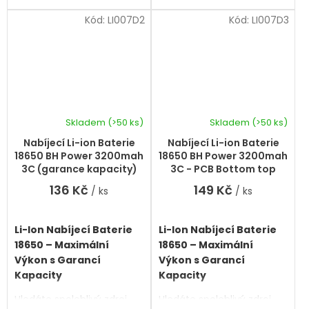
PCB ochrany.
nabíjecí baterie typu Li-
Kód:
LI007D2
Kód:
LI007D3
Ion 18650
poskytují
stabilní výkon, dlouhou
životnost a maximální
bezpečnost pro všechna
vaše zařízení.
Skladem
(>50 ks)
Skladem
(>50 ks)
Průměrné
hodnocení
Nabíjecí Li-ion Baterie
Nabíjecí Li-ion Baterie
produktu
18650 BH Power 3200mah
18650 BH Power 3200mah
je
3C (garance kapacity)
3C - PCB Bottom top
4,0
136 Kč
149 Kč
/ ks
/ ks
z
5
hvězdiček.
Li-Ion Nabíjecí Baterie
Li-Ion Nabíjecí Baterie
18650 – Maximální
18650 – Maximální
Výkon s Garancí
Výkon s Garancí
Kapacity
Kapacity
Hledáte spolehlivý zdroj
Hledáte spolehlivý zdroj