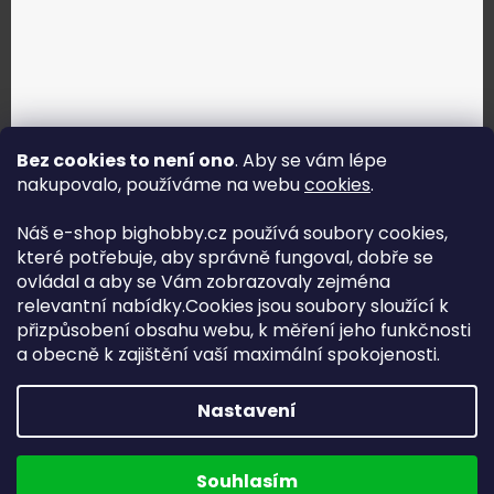
Bez cookies to není ono
. Aby se vám lépe
nakupovalo, používáme na webu
cookies
.
Jak vybrat správné servo?
Náš e-shop bighobby.cz používá soubory cookies,
které potřebuje, aby správně fungoval, dobře se
Najít správné servo
ovládal a aby se Vám zobrazovaly zejména
relevantní nabídky.Cookies jsou soubory sloužící k
přizpůsobení obsahu webu, k měření jeho funkčnosti
a obecně k zajištění vaší maximální spokojenosti.
Copyright (c) 2016 -2026 Big hobby.cz - všechna práva
Nastavení
vyhrazena
Na UX & Web Design je tu
Lukáš Dubina
Běžíme na
Souhlasím
Shoptet