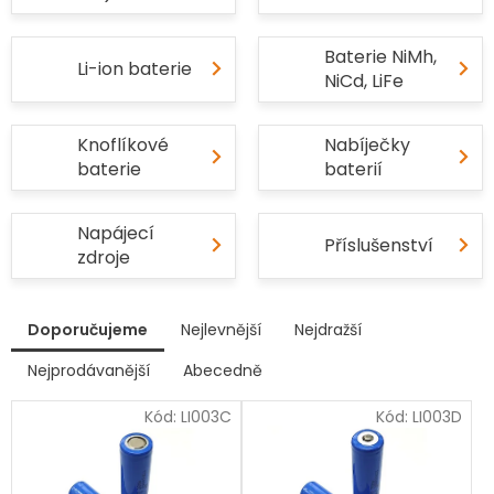
Baterie NiMh,
Li-ion baterie
NiCd, LiFe
Knoflíkové
Nabíječky
baterie
baterií
Napájecí
Příslušenství
zdroje
V
Doporučujeme
Nejlevnější
Nejdražší
ý
p
Nejprodávanější
Abecedně
Ř
i
a
s
Kód:
LI003C
Kód:
LI003D
z
p
e
r
n
í
o