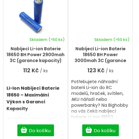
stabilní výkon, dlouhou
stabilní výkon, dlouhou
životnost a maximální
životnost a maximální
bezpečnost pro všechna
bezpečnost pro všechna
vaše zařízení.
vaše zařízení.
Skladem
(>50 ks)
Skladem
(>50 ks)
Nabíjecí Li-ion Baterie
Nabíjecí Li-ion Baterie
18650 BH Power 2900mah
18650 BH Power
3C (garance kapacity)
3000mah 3C (garance
kapacity)
112 Kč
123 Kč
/ ks
/ ks
Potřebujete náhradní
baterii Li-ion do RC
Li-Ion Nabíjecí Baterie
modelů, hraček, svítilen,
18650 – Maximální
AKU nářadí nebo
Výkon s Garancí
powerbanky? Na Bighobby
Kapacity
na vás čeká nabíjecí
baterie Li-ion 18650
Hledáte spolehlivý zdroj
3000mAh s garancí
energie pro svou čelovku,
kapacity a dopravou
Do košíku
Do košíku
e-cigaretu, powerbanku
zdarma od 2 500 Kč. Bez
nebo aku nářadí? Naše