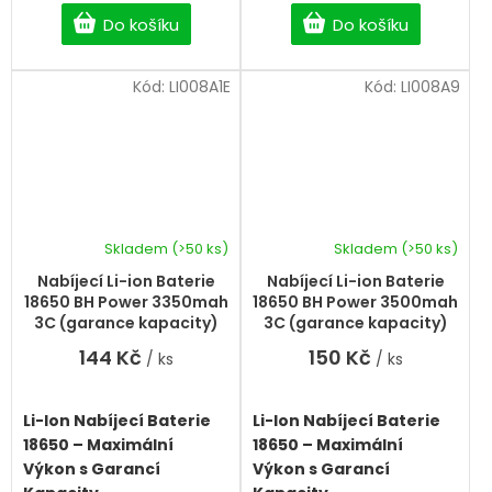
energie pro svou čelovku,
energie pro svou čelovku,
Do košíku
Do košíku
e-cigaretu, powerbanku
e-cigaretu, powerbanku
nebo aku nářadí? Naše
nebo aku nářadí? Naše
nabíjecí baterie typu Li-
nabíjecí baterie typu Li-
Kód:
LI008A1E
Kód:
LI008A9
Ion 18650
poskytují
Ion 18650
poskytují
stabilní výkon, dlouhou
stabilní výkon, dlouhou
životnost a maximální
životnost a maximální
bezpečnost pro všechna
bezpečnost pro všechna
vaše zařízení.
vaše zařízení.
Skladem
(>50 ks)
Skladem
(>50 ks)
Nabíjecí Li-ion Baterie
Nabíjecí Li-ion Baterie
18650 BH Power 3350mah
18650 BH Power 3500mah
3C (garance kapacity)
3C (garance kapacity)
144 Kč
150 Kč
/ ks
/ ks
Li-Ion Nabíjecí Baterie
Li-Ion Nabíjecí Baterie
18650 – Maximální
18650 – Maximální
Výkon s Garancí
Výkon s Garancí