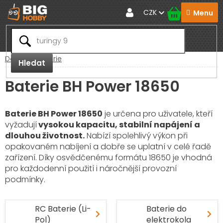
Přejít
CZK
na
obsah
Domů
Baterie
Hledat
Baterie BH Power 18650
Baterie BH Power 18650
je určena pro uživatele, kteří
vyžadují
vysokou kapacitu, stabilní napájení a
dlouhou životnost.
Nabízí spolehlivý výkon při
opakovaném nabíjení a dobře se uplatní v celé řadě
zařízení. Díky osvědčenému formátu 18650 je vhodná
pro každodenní použití i náročnější provozní
podmínky.
RC Baterie (Li-
Baterie do
Pol)
elektrokola