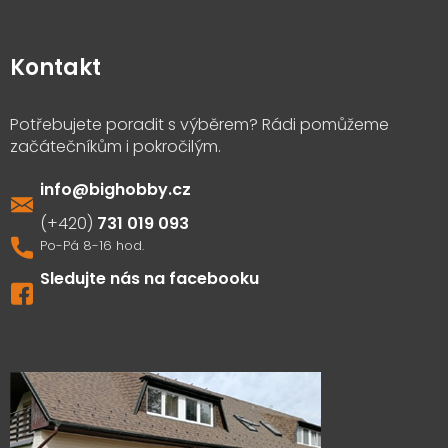
Kontakt
info
@
bighobby.cz
731 019 093
Sledujte nás na facebooku
Výdejna zboží