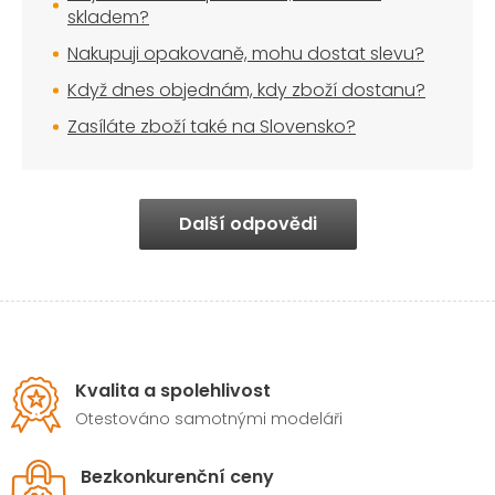
skladem?
Nakupuji opakovaně, mohu dostat slevu?
Když dnes objednám, kdy zboží dostanu?
Zasíláte zboží také na Slovensko?
Další odpovědi
Kvalita a spolehlivost
Otestováno samotnými modeláři
Bezkonkurenční ceny