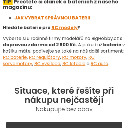
TIP:
Přečtěte si článek o bateriích z našeho
ý
magazínu:
p
i
JAK VYBRAT SPRÁVNOU BATERII.
s
u
Hledáte baterie pro
RC modely
?
Vyberte si u rodinné firmy modelářů na BigHobby.cz s
dopravou zdarma od 2 500 Kč.
A pokud už
baterie
v
košíku máte, podívejte se také na náš další sortiment
:
RC baterie
,
RC regulátory
,
RC motory
,
RC
servomotory
,
RC vysílače
,
RC letadla
a
RC auta
.
Situace, které řešíte při
nákupu nejčastěji
Nakupujte bez obav