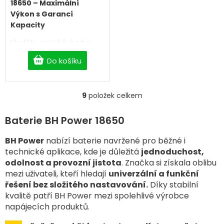
18650 – Maximální
Výkon s Garancí
Kapacity
Hledáte spolehlivý zdroj
energie pro svou čelovku,
Do košíku
e-cigaretu, powerbanku
nebo aku nářadí? Naše
nabíjecí baterie typu Li-
Ion 18650
poskytují
9
položek celkem
O
stabilní výkon, dlouhou
v
životnost a maximální
l
Baterie BH Power 18650
bezpečnost pro všechna
á
vaše zařízení.
d
BH Power
nabízí baterie navržené pro běžné i
a
technické aplikace, kde je důležitá
jednoduchost,
c
odolnost a provozní jistota
. Značka si získala oblibu
í
mezi uživateli, kteří hledají
univerzální a funkční
p
řešení bez složitého nastavování.
r
Díky stabilní
v
kvalitě patří BH Power mezi spolehlivé výrobce
k
napájecích produktů.
y
v