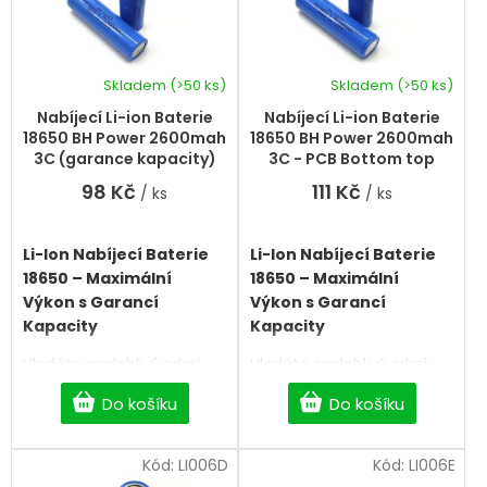
p
d
r
u
o
k
d
Skladem
(>50 ks)
Skladem
(>50 ks)
t
Průměrné
u
hodnocení
ů
k
Nabíjecí Li-ion Baterie
Nabíjecí Li-ion Baterie
produktu
t
18650 BH Power 2600mah
18650 BH Power 2600mah
je
ů
3C (garance kapacity)
3C - PCB Bottom top
5,0
98 Kč
111 Kč
/ ks
/ ks
z
5
hvězdiček.
Li-Ion Nabíjecí Baterie
Li-Ion Nabíjecí Baterie
18650 – Maximální
18650 – Maximální
Výkon s Garancí
Výkon s Garancí
Kapacity
Kapacity
Hledáte spolehlivý zdroj
Hledáte spolehlivý zdroj
energie pro svou čelovku,
energie pro svou čelovku,
Do košíku
Do košíku
e-cigaretu, powerbanku
e-cigaretu, powerbanku
nebo aku nářadí? Naše
nebo aku nářadí? Naše
nabíjecí baterie typu Li-
nabíjecí baterie typu Li-
Kód:
LI006D
Kód:
LI006E
Ion 18650
poskytují
Ion 18650
poskytují