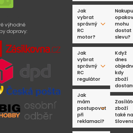
Jak
Nakupu
vybrat
opakov
správný
mohu
ě výhodné
RC
dostat
by dopravy:
motor?
slevu?
Jak
Když
vybrat
dnes
správný
objedn
RC
kdy
regulátor
zboží
dostan
Jak
mám
Zasílát
postupovat
zboží
při
také n
reklamaci?
Sloven