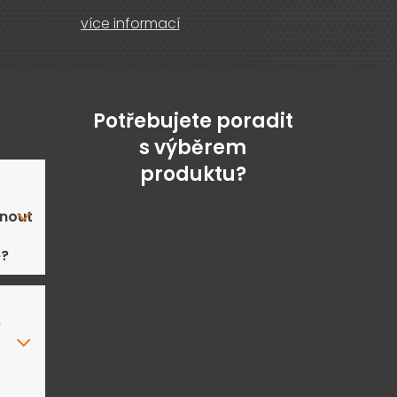
více informací
Potřebujete poradit
s výběrem
produktu?
nout
ě?
e