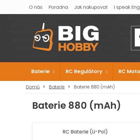
Přejít
O nás
Poradna
Jak nakupovat
I speak Eng
na
obsah
Baterie
RC Regulátory
RC Moto
Domů
Baterie
Baterie 880 (mAh)
Baterie 880 (mAh)
RC Baterie (Li-Pol)