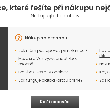
a
e, které řešíte při nákupu nej
c
í
Nakupujte bez obav
p
r
v
k
y
Nákup na e-shopu
v
ý
Jak mám postupovat při reklamaci?
Kdy b
p
i
skla
Můžu si u Vás vyzvednout zboží
s
osobně?
Nakup
u
Lze zboží zaslat v obálce?
Když 
Jak funguje platba kartou online?
Zasíl
Další odpovědi