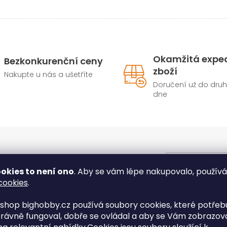
Okamžitá expe
Bezkonkurenční ceny
zboží
Nakupte u nás a ušetříte
Doručení už do dru
dne
E-mail
okies to není ono
. Aby se vám lépe nakupovalo, použív
cookies
.
Vložením e-ma
shop bighobby.cz používá soubory cookies, které potřebu
t informace o nových produktech na
údajů
rávně fungoval, dobře se ovládal a aby se Vám zobrazov