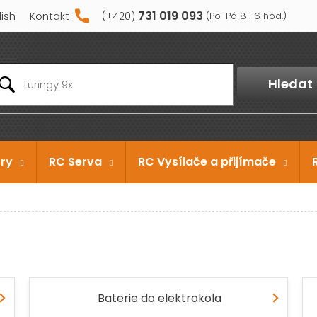
731 019 093
lish
Kontakt
Hledat
ry
RC Serva
RC Vysílače a přijímače
Baterie do elektrokola