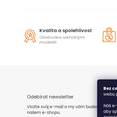
Kvalita a spolehlivost
Otestováno samotnými
modeláři
Bez co
webu
Odebírat newsletter
Náš e-
Vložte svůj e-mail a my vám budeme zasíla
aby sp
našem e-shopu.