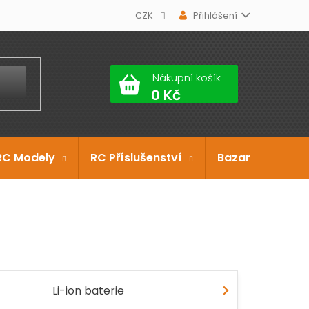
CZK
Přihlášení
Nákupní košík
RC Modely
RC Příslušenství
Bazar
Dárko
Li-ion baterie