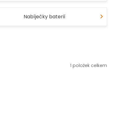
Nabíječky baterií
1
položek celkem