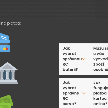
lná platba:
Časté dotazy
Jak
Můžu si
vybrat
u vás
správnou
vyzved
RC
zboží
baterii?
osobn
Jak
Jak
vybrat
funguj
správné
platba
RC
kartou
servo?
online?