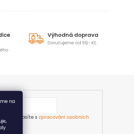
dice
Výhodná doprava
Doručujeme od 59,- Kč
hého
áme na
ilu souhlasíte s
zpracování osobních
je,
aly