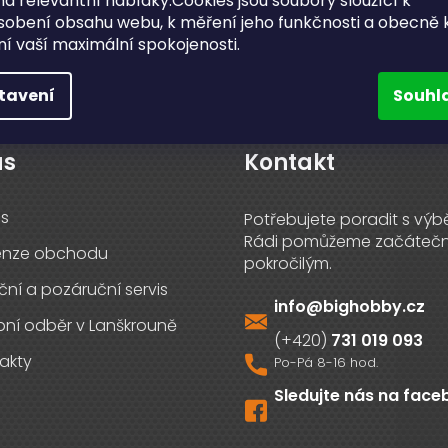
a relevantní nabídky.Cookies jsou soubory sloužící k
PŘIHLÁSIT S
sobení obsahu webu, k měření jeho funkčnosti a obecně 
ění vaší maximální spokojenosti.
tavení
Souhl
ás
Kontakt
s
enze obchodu
ční a pozáruční servis
info
@
bighobby.cz
ní odběr v Lanškrouně
731 019 093
akty
Sledujte nás na fac