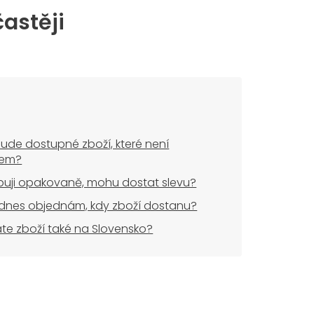
častěji
ude dostupné zboží, které není
dem?
uji opakovaně, mohu dostat slevu?
dnes objednám, kdy zboží dostanu?
áte zboží také na Slovensko?