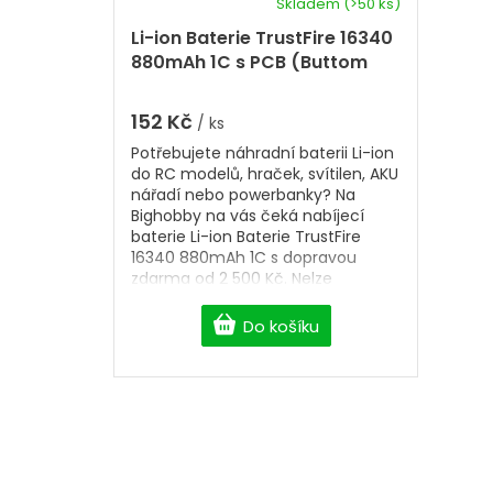
k
Skladem
(>50 ks)
ů
t
Li-ion Baterie TrustFire 16340
ů
880mAh 1C s PCB (Buttom
Top)
152 Kč
/ ks
Potřebujete náhradní baterii Li-ion
do RC modelů, hraček, svítilen, AKU
nářadí nebo powerbanky? Na
Bighobby na vás čeká nabíjecí
baterie Li-ion Baterie TrustFire
16340 880mAh 1C s dopravou
zdarma od 2 500 Kč. Nelze
bodovat do packu. BUTTOM TOP
Do košíku