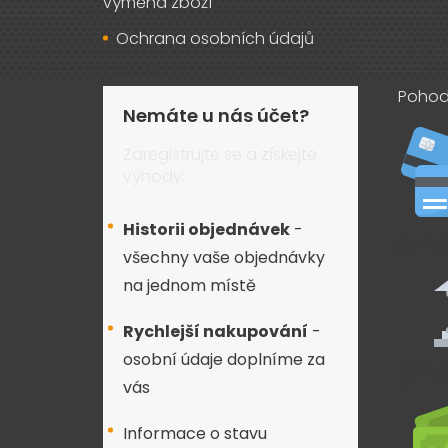
výměna zboží
Ochrana osobních údajů
Pohod
Nemáte u nás účet?
Zaregistrujte se a získejte
výhody:
Historii objednávek
-
všechny vaše objednávky
na jednom místě
Rychlejší nakupování
-
osobní údaje doplníme za
vás
Informace o stavu