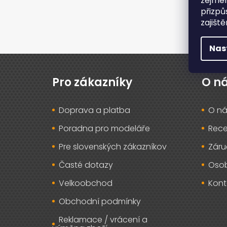
zejmén
přizpů
zajišt
Nas
Z
á
p
Pro zákazníky
O n
a
t
Doprava a platba
O ná
í
Poradna pro modeláře
Rec
Pre slovenských zákazníkov
Záru
Časté dotazy
Osob
Velkoobchod
Kont
Obchodní podmínky
Reklamace / vrácení a