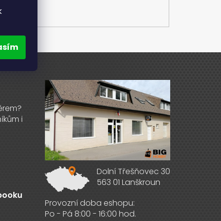
E
k
asím
Výdejna zboží
Dolní Třešňovec 30
563 01 Lanškroun
ebooku
Provozní doba eshopu:
Po - Pá 8:00 - 16:00 hod.