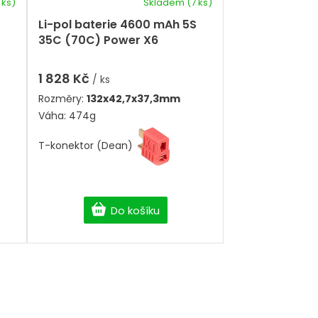
 ks)
Skladem
(7 ks)
Li-pol baterie 4600 mAh 5S
35C (70C) Power X6
1 828 Kč
/ ks
Rozměry:
132x42,7x37,3mm
Váha: 474g
T-konektor (Dean)
Do košíku