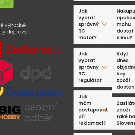
Jak
Nakupu
vybrat
opakov
správný
mohu
ě výhodné
RC
dostat
by dopravy:
motor?
slevu?
Jak
Když
vybrat
dnes
správný
objedn
RC
kdy
regulátor
zboží
dostan
Jak
mám
Zasílát
postupovat
zboží
při
také n
reklamaci?
Sloven