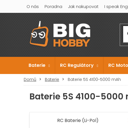
Přejít
O nás
Poradna
Jak nakupovat
I speak Eng
na
obsah
Baterie
RC Regulátory
RC Moto
Domů
Baterie
Baterie 5S 4100-5000 mAh
Baterie 5S 4100-5000
RC Baterie (Li-Pol)