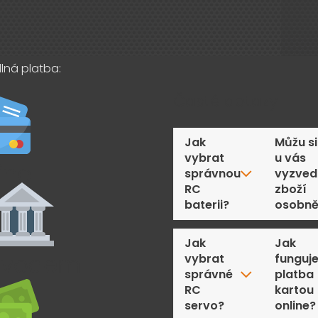
lná platba:
Časté dotazy
Jak
Můžu si
vybrat
u vás
správnou
vyzved
RC
zboží
baterii?
osobn
Jak
Jak
vybrat
funguj
správné
platba
RC
kartou
servo?
online?