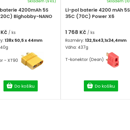
Skladem
(9 ks)
Skladem
(10
l baterie 4200mAh 5S
Li-pol baterie 4200 mAh 5S
120C) Bighobby-NANO
35C (70C) Power X6
 Kč
1 768 Kč
/ ks
/ ks
y:
138
x 50,5 x 44mm
Rozměry:
132,5x43,1x34,4mm
640g
Váha: 437g
T-konektor (Dean)
or - XT90
Do košíku
Do košíku
O
v
l
á
d