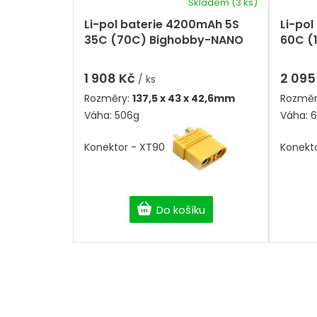
k
Skladem
(3 ks)
ů
t
Li-pol baterie 4200mAh 5S
Li-po
ů
35C (70C) Bighobby-NANO
60C (
Tech
Tech
1 908 Kč
2 095
/ ks
Rozměry:
137,5
x 43 x 42,6mm
Rozměr
Váha: 506g
Váha: 
Konektor - XT90
Konekt
Do košíku