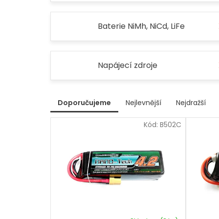
Baterie NiMh, NiCd, LiFe
Napájecí zdroje
V
Doporučujeme
Nejlevnější
Nejdražší
ý
Ř
p
Kód:
B502C
a
i
z
s
e
p
n
r
í
p
o
r
d
o
u
d
k
u
t