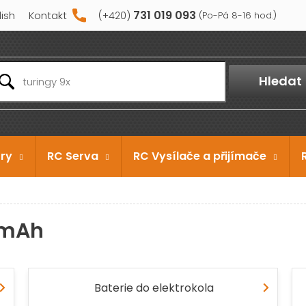
731 019 093
lish
Kontakt
Hledat
ry
RC Serva
RC Vysílače a přijímače
 mAh
Baterie do elektrokola