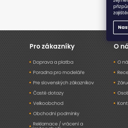
zejmén
přizpů
zajišt
Nas
Z
á
p
Pro zákazníky
O n
a
t
Doprava a platba
O ná
í
Poradna pro modeláře
Rec
Pre slovenských zákazníkov
Záru
Časté dotazy
Osob
Velkoobchod
Kont
Obchodní podmínky
Reklamace / vrácení a