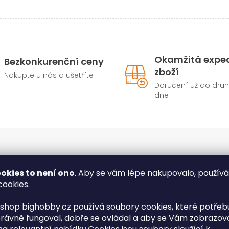
Okamžitá expe
Bezkonkurenční ceny
zboží
Nakupte u nás a ušetříte
Doručení už do dru
dne
E-mail
okies to není ono
. Aby se vám lépe nakupovalo, použív
cookies
.
Vložením e-ma
shop bighobby.cz používá soubory cookies, které potřebu
t informace o nových produktech na
údajů
rávně fungoval, dobře se ovládal a aby se Vám zobrazov