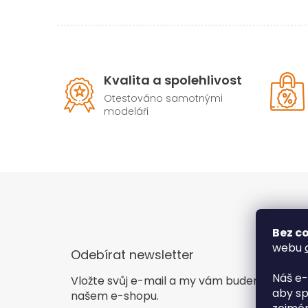
Kvalita a spolehlivost
Otestováno samotnými
modeláři
Bez co
webu
Odebírat newsletter
Náš e-
Vložte svůj e-mail a my vám budeme zasíla
aby sp
našem e-shopu.