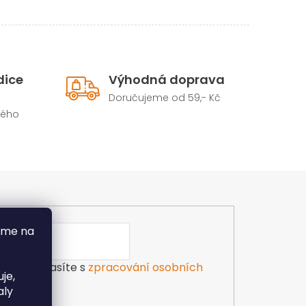
dice
Výhodná doprava
Doručujeme od 59,- Kč
hého
áme na
ilu souhlasíte s
zpracování osobních
je,
aly