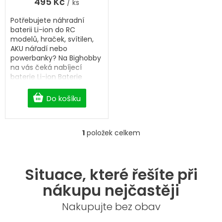
495 Kč
/ ks
Potřebujete náhradní
baterii Li-ion do RC
modelů, hraček, svítilen,
AKU nářadí nebo
powerbanky? Na Bighobby
na vás čeká nabíjecí
baterie Li-ion Baterie
TrustFire 32650 6000mAh
s dopravou zdarma od 2
Do košíku
500 Kč.
1
položek celkem
O
v
l
á
Situace, které řešíte při
d
a
nákupu nejčastěji
c
í
Nakupujte bez obav
p
r