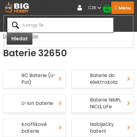
Přejít
CZK
na
obsah
Domů
Baterie
Hledat
Baterie 32650
RC Baterie (Li-
Baterie do
Pol)
elektrokola
Baterie NiMh,
Li-ion baterie
NiCd, LiFe
Knoflíkové
Nabíječky
baterie
baterií