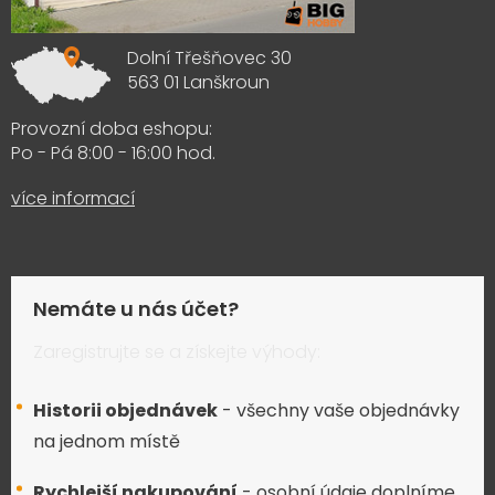
Dolní Třešňovec 30
563 01 Lanškroun
Provozní doba eshopu:
Po - Pá 8:00 - 16:00 hod.
více informací
Nemáte u nás účet?
Zaregistrujte se a získejte výhody:
Historii objednávek
- všechny vaše objednávky
na jednom místě
Rychlejší nakupování
- osobní údaje doplníme