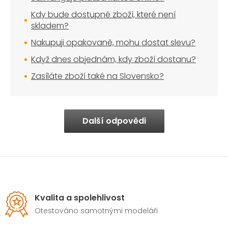
Kdy bude dostupné zboží, které není
skladem?
Nakupuji opakovaně, mohu dostat slevu?
Když dnes objednám, kdy zboží dostanu?
Zasíláte zboží také na Slovensko?
Další odpovědi
Kvalita a spolehlivost
Otestováno samotnými modeláři