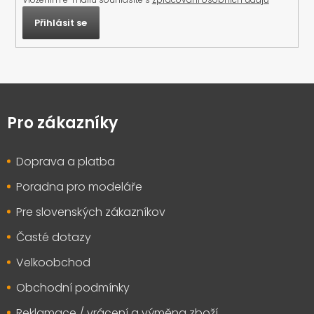
Přihlásit se
Z
á
p
Pro zákazníky
a
t
Doprava a platba
í
Poradna pro modeláře
Pre slovenských zákazníkov
Časté dotazy
Velkoobchod
Obchodní podmínky
Reklamace / vrácení a výměna zboží