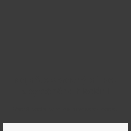
Najděte správný díl bez
zbytečného hledání
Přesně podle parametrů vašeho modelu