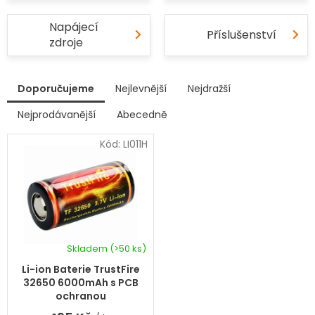
Napájecí
Příslušenství
zdroje
V
Doporučujeme
Nejlevnější
Nejdražší
ý
p
Nejprodávanější
Abecedně
Ř
i
a
s
Kód:
LI011H
z
p
e
r
n
í
o
p
d
r
u
o
k
d
Skladem
(>50 ks)
t
u
ů
k
Li-ion Baterie TrustFire
t
32650 6000mAh s PCB
ů
ochranou