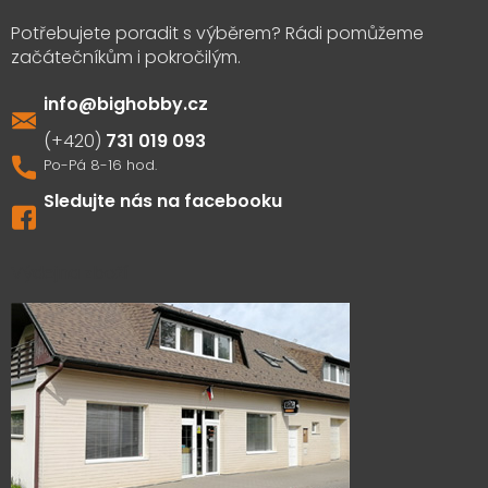
info
@
bighobby.cz
731 019 093
Sledujte nás na facebooku
Výdejna zboží