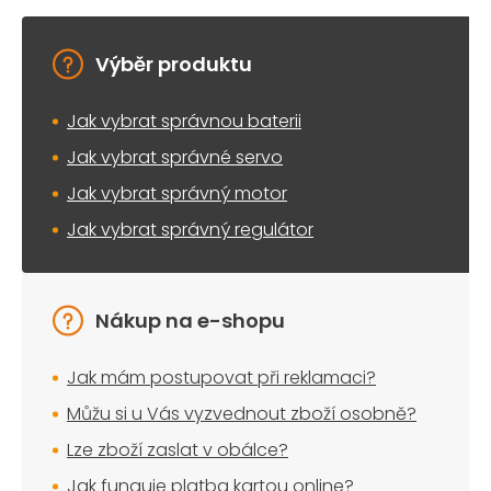
v
k
y
Výběr produktu
v
ý
Jak vybrat správnou baterii
p
i
Jak vybrat správné servo
s
u
Jak vybrat správný motor
Jak vybrat správný regulátor
Nákup na e-shopu
Jak mám postupovat při reklamaci?
Můžu si u Vás vyzvednout zboží osobně?
Lze zboží zaslat v obálce?
Jak funguje platba kartou online?