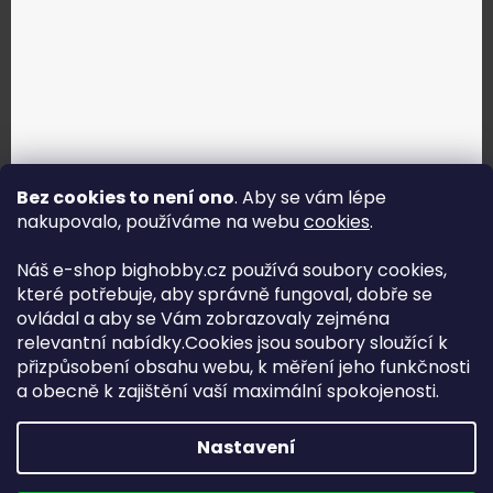
Bez cookies to není ono
. Aby se vám lépe
nakupovalo, používáme na webu
cookies
.
Jak vybrat správné servo?
Náš e-shop bighobby.cz používá soubory cookies,
které potřebuje, aby správně fungoval, dobře se
Najít správné servo
ovládal a aby se Vám zobrazovaly zejména
relevantní nabídky.Cookies jsou soubory sloužící k
přizpůsobení obsahu webu, k měření jeho funkčnosti
a obecně k zajištění vaší maximální spokojenosti.
Copyright (c) 2016 -2026 Big hobby.cz - všechna práva
Nastavení
vyhrazena