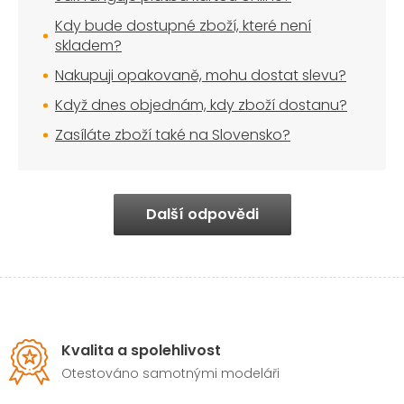
Kdy bude dostupné zboží, které není
skladem?
Nakupuji opakovaně, mohu dostat slevu?
Když dnes objednám, kdy zboží dostanu?
Zasíláte zboží také na Slovensko?
Další odpovědi
Kvalita a spolehlivost
Otestováno samotnými modeláři