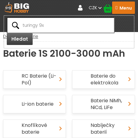
Přejít
CZK
na
obsah
Domů
Baterie
Hledat
Baterie 1S 2100-3000 mAh
RC Baterie (Li-
Baterie do
Pol)
elektrokola
Baterie NiMh,
Li-ion baterie
NiCd, LiFe
Knoflíkové
Nabíječky
baterie
baterií