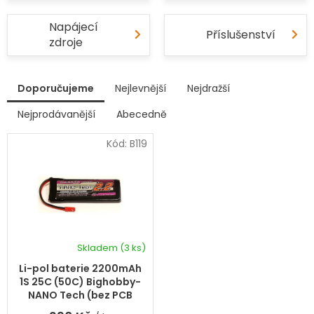
Napájecí
Příslušenství
zdroje
V
Doporučujeme
Nejlevnější
Nejdražší
ý
p
Nejprodávanější
Abecedně
Ř
i
a
s
Kód:
B119
z
p
e
r
n
í
o
p
d
r
u
o
k
d
Skladem
(3 ks)
t
u
ů
k
Li-pol baterie 2200mAh
t
1S 25C (50C) Bighobby-
ů
NANO Tech (bez PCB
ochrany)