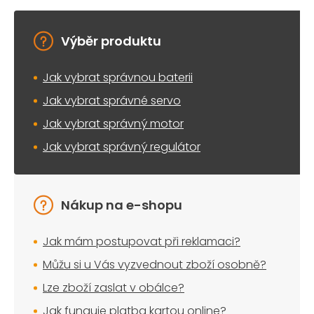
v
k
y
Výběr produktu
v
ý
Jak vybrat správnou baterii
p
i
Jak vybrat správné servo
s
u
Jak vybrat správný motor
Jak vybrat správný regulátor
Nákup na e-shopu
Jak mám postupovat při reklamaci?
Můžu si u Vás vyzvednout zboží osobně?
Lze zboží zaslat v obálce?
Jak funguje platba kartou online?