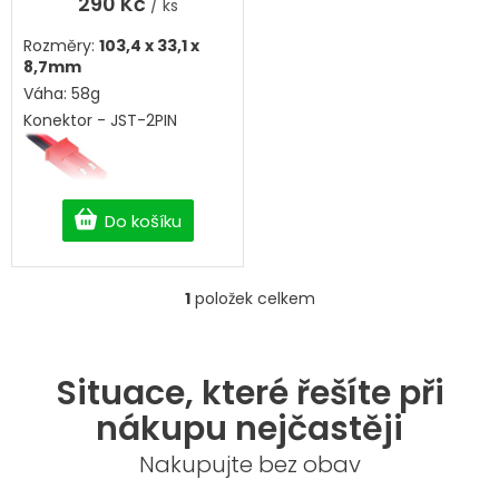
290 Kč
/ ks
Rozměry:
103,4 x 33,1 x
8,7mm
Váha: 58g
Konektor - JST-2PIN
Do košíku
1
položek celkem
O
v
l
á
Situace, které řešíte při
d
a
nákupu nejčastěji
c
í
Nakupujte bez obav
p
r