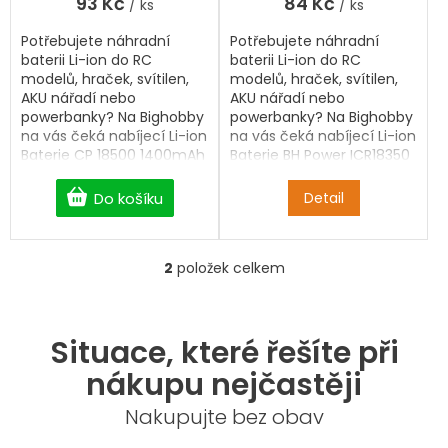
93 Kč
84 Kč
/ ks
/ ks
z
5
Potřebujete náhradní
Potřebujete náhradní
hvězdiček.
baterii Li-ion do RC
baterii Li-ion do RC
modelů, hraček, svítilen,
modelů, hraček, svítilen,
AKU nářadí nebo
AKU nářadí nebo
powerbanky? Na Bighobby
powerbanky? Na Bighobby
na vás čeká nabíjecí Li-ion
na vás čeká nabíjecí Li-ion
Baterie CP 18500 1400mAh
Baterie BH Power ICR18350
1C s dopravou zdarma od
3.7V 1400mAh s dopravou
2 500 Kč. Nelze bodovat
zdarma od 2 500 Kč. Nelze
Do košíku
Detail
do packu.
bodovat do packu.
2
položek celkem
O
v
l
á
Situace, které řešíte při
d
a
nákupu nejčastěji
c
í
Nakupujte bez obav
p
r