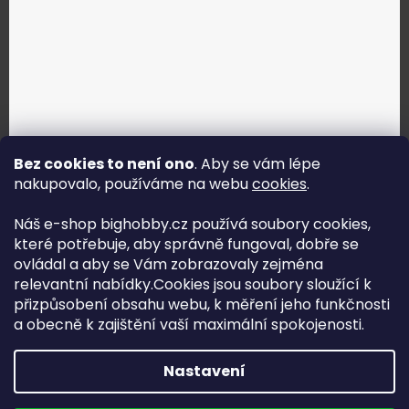
Bez cookies to není ono
. Aby se vám lépe
nakupovalo, používáme na webu
cookies
.
Jak vybrat správné servo?
Náš e-shop bighobby.cz používá soubory cookies,
které potřebuje, aby správně fungoval, dobře se
Najít správné servo
ovládal a aby se Vám zobrazovaly zejména
relevantní nabídky.Cookies jsou soubory sloužící k
přizpůsobení obsahu webu, k měření jeho funkčnosti
a obecně k zajištění vaší maximální spokojenosti.
Copyright (c) 2016 -2026 Big hobby.cz - všechna práva
Nastavení
vyhrazena