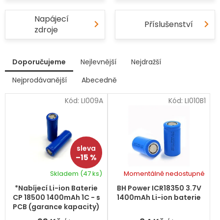
Napájecí
Příslušenství
zdroje
V
Doporučujeme
Nejlevnější
Nejdražší
ý
p
Nejprodávanější
Abecedně
Ř
i
a
s
Kód:
LI009A
Kód:
LI010B1
z
p
e
r
n
í
o
p
d
r
u
–15 %
o
k
d
Skladem
(47 ks)
Momentálně nedostupné
t
Průměrné
u
hodnocení
ů
k
*Nabíjecí Li-ion Baterie
BH Power ICR18350 3.7V
produktu
t
CP 18500 1400mAh 1C - s
1400mAh Li-ion baterie
je
ů
PCB (garance kapacity)
5,0