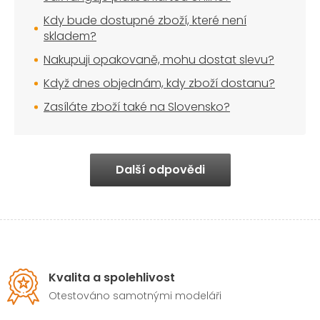
Kdy bude dostupné zboží, které není
skladem?
Nakupuji opakovaně, mohu dostat slevu?
Když dnes objednám, kdy zboží dostanu?
Zasíláte zboží také na Slovensko?
Další odpovědi
Kvalita a spolehlivost
Otestováno samotnými modeláři