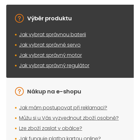
v
k
y
Výběr produktu
v
ý
Jak vybrat správnou baterii
p
i
Jak vybrat správné servo
s
u
Jak vybrat správný motor
Jak vybrat správný regulátor
Nákup na e-shopu
Jak mám postupovat při reklamaci?
Můžu si u Vás vyzvednout zboží osobně?
Lze zboží zaslat v obálce?
Jak funguje platba kartou online?