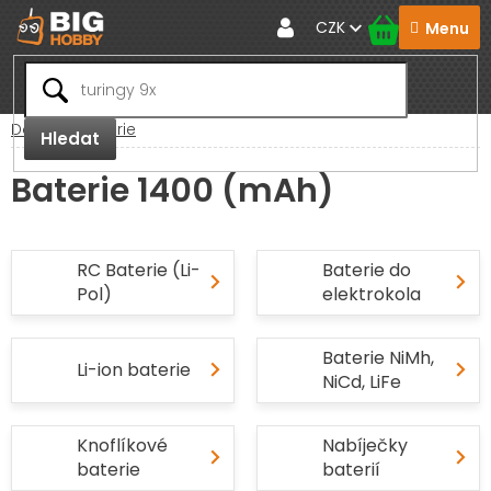
Přejít
CZK
na
obsah
Domů
Baterie
Hledat
Baterie 1400 (mAh)
RC Baterie (Li-
Baterie do
Pol)
elektrokola
Baterie NiMh,
Li-ion baterie
NiCd, LiFe
Knoflíkové
Nabíječky
baterie
baterií