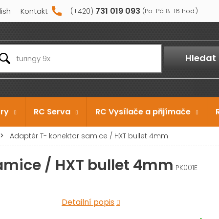
731 019 093
lish
Kontakt
Hledat
ry
RC Serva
RC Vysílače a přijímače
Adaptér T- konektor samice / HXT bullet 4mm
amice / HXT bullet 4mm
PK001E
Detailní popis