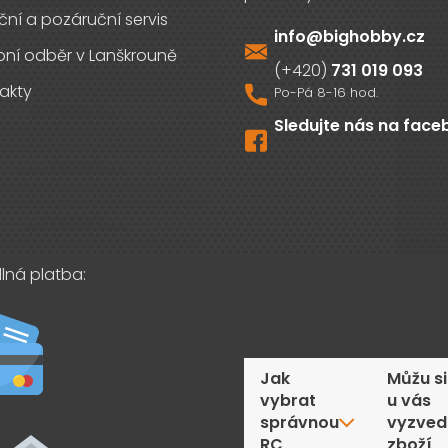
ční a pozáruční servis
info
@
bighobby.cz
ní odběr v Lanškrouně
731 019 093
akty
Sledujte nás na fac
lná platba:
Časté dotazy
Jak
Můžu si
vybrat
u vás
správnou
vyzved
RC
zboží