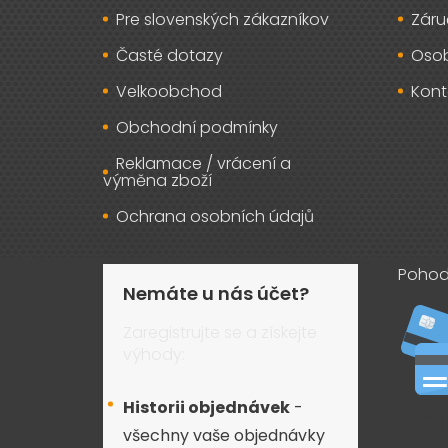
Pre slovenských zákazníkov
Záru
Časté dotazy
Osob
Velkoobchod
Kont
Obchodní podmínky
Reklamace / vrácení a
výměna zboží
Ochrana osobních údajů
Pohod
Nemáte u nás účet?
Zaregistrujte se a získejte
výhody:
Historii objednávek
-
všechny vaše objednávky