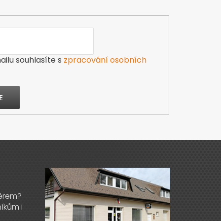
ilu souhlasíte s
zpracování osobních
E
Výdejna zboží