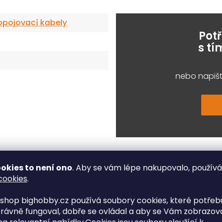
opojovací kabely
Pot
s t
nebo napišt
okies to není ono
. Aby se vám lépe nakupovalo, použív
cookies
.
shop bighobby.cz používá soubory cookies, které potřebu
e, které řešíte při nákupu nej
rávně fungoval, dobře se ovládal a aby se Vám zobrazov