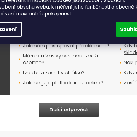
a relevantní nabídky.Cookies jsou soubory sloužící k
Nakupujte bez obav
sobení obsahu webu, k měření jeho funkčnosti a obecně 
ění vaší maximální spokojenosti.
tavení
Souhl
Nákup na e-shopu
Jak mám postupovat při reklamaci?
Kdy b
skla
Můžu si u Vás vyzvednout zboží
osobně?
Nakup
Lze zboží zaslat v obálce?
Když 
Jak funguje platba kartou online?
Zasíl
Další odpovědi