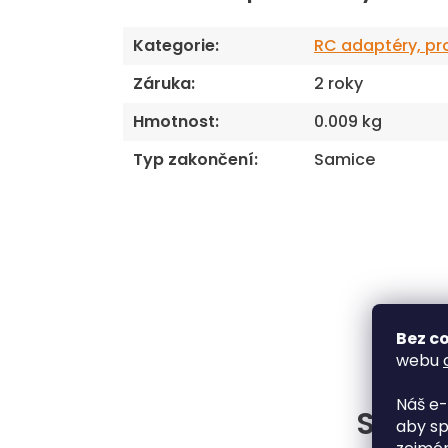
Kategorie
:
RC adaptéry, pr
Záruka
:
2 roky
Hmotnost
:
0.009 kg
Typ zakončení
:
Samice
Bez co
webu
Náš e-
Situac
aby sp