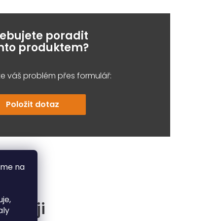
řebujete poradit
ímto produktem?
e váš problém přes formulář:
Položit dotaz
áme na
je,
častěji
aly