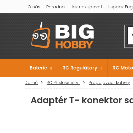
Přejít
O nás
Poradna
Jak nakupovat
I speak Eng
na
obsah
Baterie
RC Regulátory
RC Moto
Domů
RC Příslušenství
Propojovací kabely
Adaptér T- konektor s