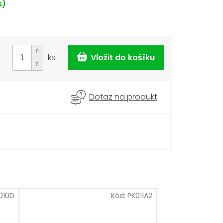
s)
ks
Dotaz na produkt
010D
Kód:
PK011A2