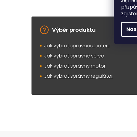
zejmén
přizpů
zajišt
Nas
Výběr produktu
Jak vybrat správnou baterii
Jak vybrat správné servo
Jak vybrat správný motor
Jak vybrat správný regulátor