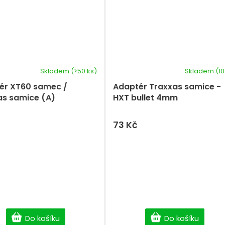
Skladem
(>50 ks)
Skladem
(10
ér XT60 samec /
Adaptér Traxxas samice -
as samice (A)
HXT bullet 4mm
73 Kč
Do košíku
Do košíku