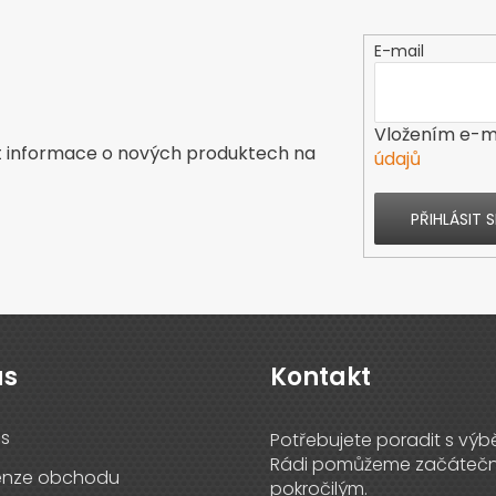
E-mail
Vložením e-ma
t informace o nových produktech na
údajů
PŘIHLÁSIT S
ás
Kontakt
s
enze obchodu