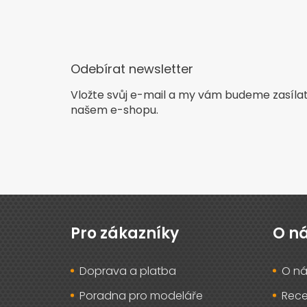
Odebírat newsletter
Vložte svůj e-mail a my vám budeme zasíla
našem e-shopu.
Z
á
p
Pro zákazníky
O n
a
t
Doprava a platba
O ná
í
Poradna pro modeláře
Rec