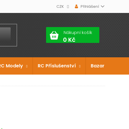
CZK
Přihlášení
Nákupní košík
RC Modely
RC Příslušenství
Bazar
Dárko