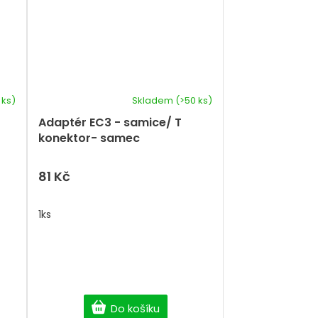
 ks)
Skladem
(>50 ks)
Adaptér EC3 - samice/ T
konektor- samec
81 Kč
1ks
Do košíku