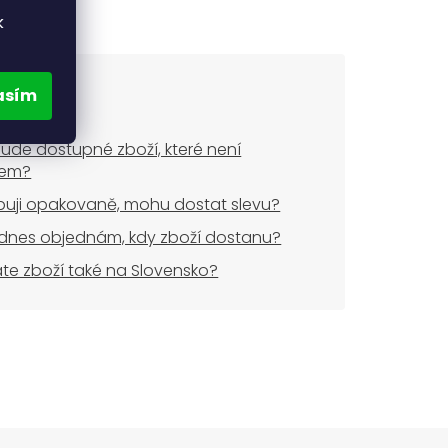
k
asím
ude dostupné zboží, které není
dem?
uji opakovaně, mohu dostat slevu?
dnes objednám, kdy zboží dostanu?
áte zboží také na Slovensko?