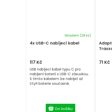
Skladem
(28 ks)
Průměrné
hodnocení
4x USB-C nabíjecí kabel
Adapt
produktu
Traxx
je
5,0
z
117 Kč
71 Kč
5
USB nabíjecí kabel typu C pro
hvězdiček.
nabíjení baterií s USB-C zásuvkou.
S tímto kabelem lze nabíjet až
čtyři baterie současně.
Do košíku