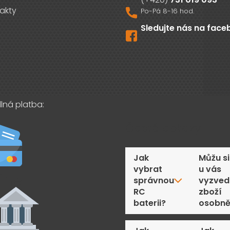
akty
Sledujte nás na fac
lná platba:
Časté dotazy
Jak
Můžu si
vybrat
u vás
správnou
vyzved
RC
zboží
baterii?
osobn