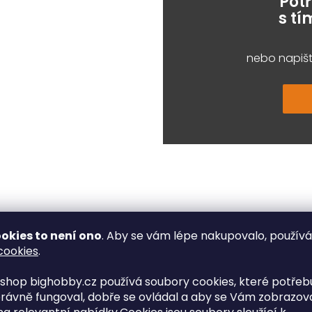
Pot
s t
nebo napišt
okies to není ono
. Aby se vám lépe nakupovalo, použív
e, které řešíte při nákupu nej
cookies
.
Nakupujte bez obav
shop bighobby.cz používá soubory cookies, které potřebu
rávně fungoval, dobře se ovládal a aby se Vám zobrazov