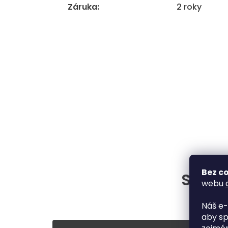
Záruka
:
2 roky
Bez co
Situac
webu
Náš e-
aby sp