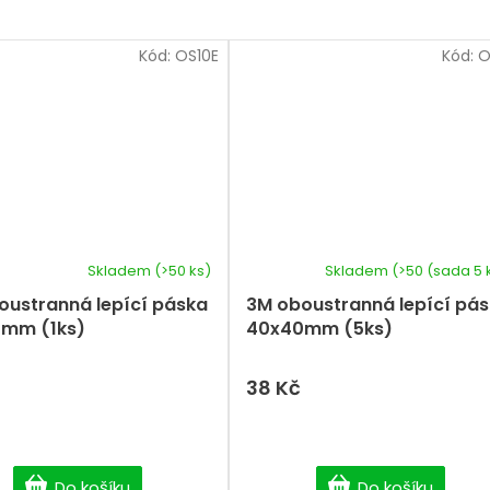
Kód:
OS10E
Kód:
O
Skladem
(>50 ks)
Skladem
(>50 (sada 5 
oustranná lepící páska
3M oboustranná lepící pá
mm (1ks)
40x40mm (5ks)
38 Kč
Do košíku
Do košíku