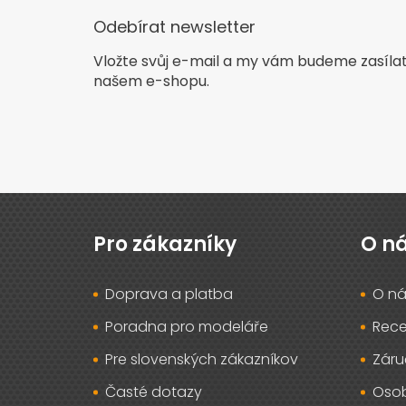
Odebírat newsletter
Vložte svůj e-mail a my vám budeme zasíla
našem e-shopu.
Z
á
p
Pro zákazníky
O n
a
t
Doprava a platba
O ná
í
Poradna pro modeláře
Rec
Pre slovenských zákazníkov
Záru
Časté dotazy
Osob