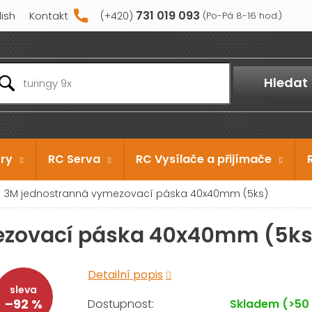
731 019 093
lish
Kontakt
Hledat
ry
RC Serva
RC Vysílače a přijímače
3M jednostranná vymezovací páska 40x40mm (5ks)
ezovací páska 40x40mm (5ks
Detailní popis
–92 %
Skladem
(>50