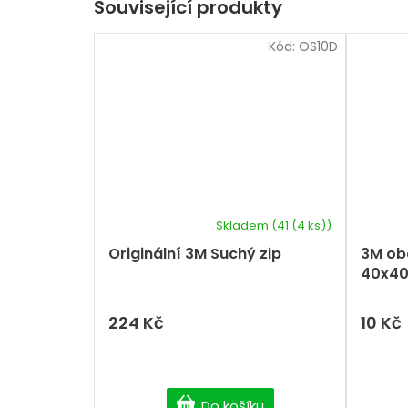
Související produkty
Kód:
OS10D
Skladem
(41 (4 ks))
Originální 3M Suchý zip
3M ob
40x40
224 Kč
10 Kč
Do košíku