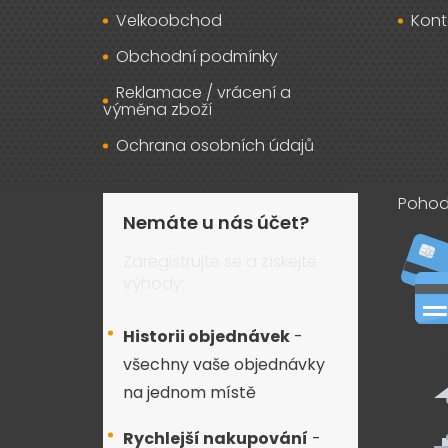
Velkoobchod
Kont
Obchodní podmínky
Reklamace / vrácení a
výměna zboží
Ochrana osobních údajů
Pohod
Nemáte u nás účet?
Zaregistrujte se a získejte
výhody:
Historii objednávek
-
všechny vaše objednávky
na jednom místě
Rychlejší nakupování
-