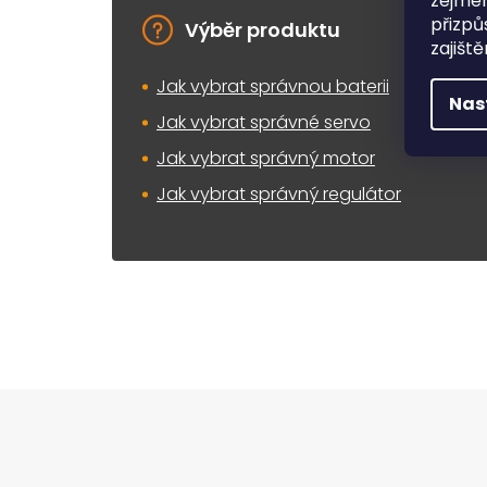
zejmén
přizpů
Výběr produktu
zajišt
Jak vybrat správnou baterii
Nas
Jak vybrat správné servo
Jak vybrat správný motor
Jak vybrat správný regulátor