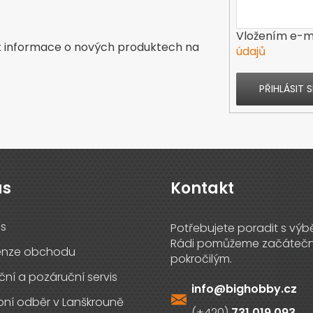
Vložením e-ma
t informace o nových produktech na
údajů
PŘIHLÁSIT S
ás
Kontakt
s
enze obchodu
ční a pozáruční servis
info
@
bighobby.cz
ní odběr v Lanškrouně
731 019 093