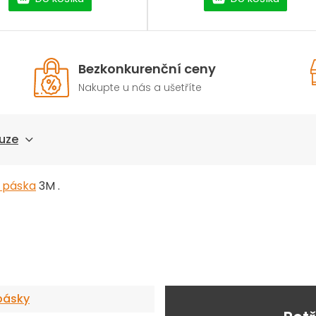
Bezkonkurenční ceny
Nakupte u nás a ušetříte
uze
í páska
3M .
pásky