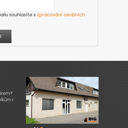
ilu souhlasíte s
zpracování osobních
E
Výdejna zboží