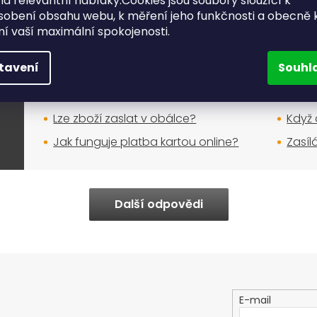
a relevantní nabídky.Cookies jsou soubory sloužící k
sobení obsahu webu, k měření jeho funkčnosti a obecně 
Nákup na e-shopu
ění vaší maximální spokojenosti.
Jak mám postupovat při reklamaci?
Kdy b
tavení
Souhl
skla
Můžu si u Vás vyzvednout zboží
osobně?
Nakup
Lze zboží zaslat v obálce?
Když 
Jak funguje platba kartou online?
Zasíl
Další odpovědi
E-mail