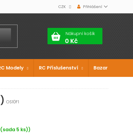
CZK
Přihlášení
Nákupní košík
RC Modely
RC Příslušenství
Bazar
Dárko
)
OS10F1
 (sada 5 ks))