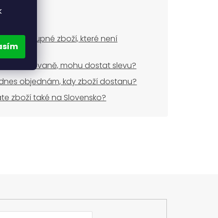
k
ude dostupné zboží, které není
asím
dem?
uji opakovaně, mohu dostat slevu?
dnes objednám, kdy zboží dostanu?
áte zboží také na Slovensko?