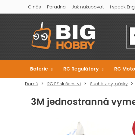
Přejít
O nás
Poradna
Jak nakupovat
I speak Eng
na
obsah
Baterie
RC Regulátory
RC Moto
Domů
RC Příslušenství
Suché zipy, pásky
3M jednostranná vym